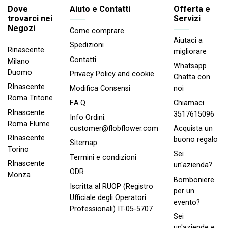
Dove
Aiuto e Contatti
Offerta e
trovarci nei
Servizi
Negozi
Come comprare
Aiutaci a
Spedizioni
Rinascente
migliorare
Contatti
Milano
Whatsapp
Duomo
Privacy Policy and cookie
Chatta con
RInascente
noi
Modifica Consensi
Roma Tritone
Chiamaci
F.A.Q
RInascente
3517615096
Info Ordini:
Roma FIume
Acquista un
customer@flobflower.com
RInascente
buono regalo
Sitemap
Torino
Sei
Termini e condizioni
RInascente
un'azienda?
ODR
Monza
Bomboniere
Iscritta al RUOP (Registro
per un
Ufficiale degli Operatori
evento?
Professionali) IT-05-5707
Sei
un'aziende e