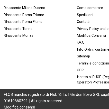
Rinascente Milano Duomo
Come comprare
RInascente Roma Tritone
Spedizioni
RInascente Roma FIume
Contatti
RInascente Torino
Privacy Policy and 
RInascente Monza
Modifica Consensi
F.A.Q
Info Ordini:
custome
Sitemap
Termini e condizioni
ODR
Iscritta al RUOP (Reg
Operatori Profession
FLOB marchio registrato di Flob S.r.l.s | Garden Bovo SRL capit
01619660291 | All rights reserved.
Modifica consensi