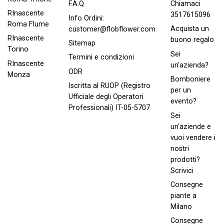
Chiamaci
F.A.Q
RInascente
3517615096
Info Ordini:
Roma FIume
Acquista un
customer@flobflower.com
RInascente
buono regalo
Sitemap
Torino
Sei
Termini e condizioni
RInascente
un'azienda?
ODR
Monza
Bomboniere
Iscritta al RUOP (Registro
per un
Ufficiale degli Operatori
evento?
Professionali) IT-05-5707
Sei
un'aziende e
vuoi vendere i
nostri
prodotti?
Scrivici
Consegne
piante a
Milano
Consegne