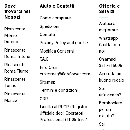
Dove
Aiuto e Contatti
Offerta e
trovarci nei
Servizi
Negozi
Come comprare
Aiutaci a
Spedizioni
Rinascente
migliorare
Contatti
Milano
Whatsapp
Duomo
Privacy Policy and cookie
Chatta con
RInascente
noi
Modifica Consensi
Roma Tritone
Chiamaci
F.A.Q
RInascente
3517615096
Info Ordini:
Roma FIume
Acquista un
customer@flobflower.com
RInascente
buono regalo
Sitemap
Torino
Sei
Termini e condizioni
RInascente
un'azienda?
ODR
Monza
Bomboniere
Iscritta al RUOP (Registro
per un
Ufficiale degli Operatori
evento?
Professionali) IT-05-5707
Sei