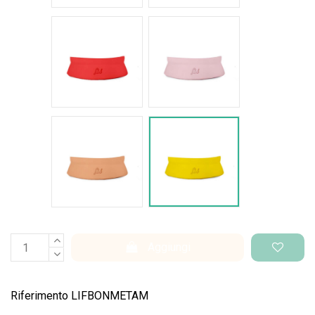
Rosso intenso
Rosa pastello
Salmone
Giallo pantone
Aggiungi
Riferimento
LIFBONMETAM