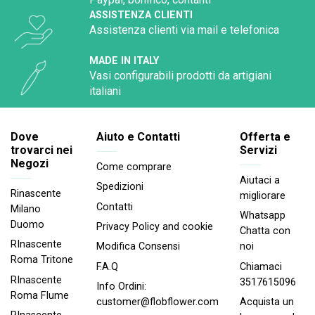
ASSISTENZA CLIENTI
Assistenza clienti via mail e telefonica
MADE IN ITALY
Vasi configurabili prodotti da artigiani
italiani
Dove
Aiuto e Contatti
Offerta e
trovarci nei
Servizi
Negozi
Come comprare
Aiutaci a
Spedizioni
Rinascente
migliorare
Contatti
Milano
Whatsapp
Duomo
Privacy Policy and cookie
Chatta con
RInascente
noi
Modifica Consensi
Roma Tritone
Chiamaci
F.A.Q
RInascente
3517615096
Info Ordini:
Roma FIume
Acquista un
customer@flobflower.com