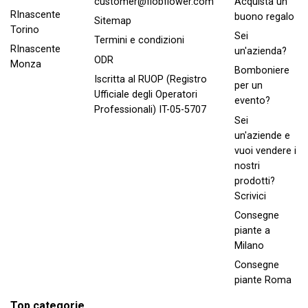
Acquista un
customer@flobflower.com
RInascente
buono regalo
Sitemap
Torino
Sei
Termini e condizioni
RInascente
un'azienda?
ODR
Monza
Bomboniere
Iscritta al RUOP (Registro
per un
Ufficiale degli Operatori
evento?
Professionali) IT-05-5707
Sei
un'aziende e
vuoi vendere i
nostri
prodotti?
Scrivici
Consegne
piante a
Milano
Consegne
piante Roma
Top categorie