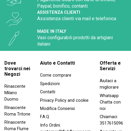
Paypal, bonifico, contanti
ASSISTENZA CLIENTI
Assistenza clienti via mail e telefonica
MADE IN ITALY
Vasi configurabili prodotti da artigiani
italiani
Dove
Aiuto e Contatti
Offerta e
trovarci nei
Servizi
Negozi
Come comprare
Aiutaci a
Spedizioni
Rinascente
migliorare
Contatti
Milano
Whatsapp
Duomo
Privacy Policy and cookie
Chatta con
RInascente
noi
Modifica Consensi
Roma Tritone
Chiamaci
F.A.Q
RInascente
3517615096
Info Ordini:
Roma FIume