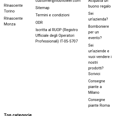
Acquista un
customer@flobflower.com
RInascente
buono regalo
Sitemap
Torino
Sei
Termini e condizioni
RInascente
un'azienda?
ODR
Monza
Bomboniere
Iscritta al RUOP (Registro
per un
Ufficiale degli Operatori
evento?
Professionali) IT-05-5707
Sei
un'aziende e
vuoi vendere i
nostri
prodotti?
Scrivici
Consegne
piante a
Milano
Consegne
piante Roma
Top categorie