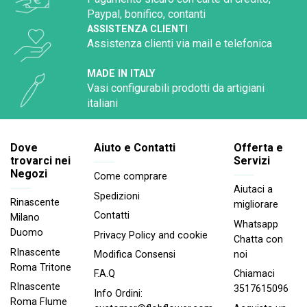
Paypal, bonifico, contanti
ASSISTENZA CLIENTI
Assistenza clienti via mail e telefonica
MADE IN ITALY
Vasi configurabili prodotti da artigiani
italiani
Dove
Aiuto e Contatti
Offerta e
trovarci nei
Servizi
Negozi
Come comprare
Aiutaci a
Spedizioni
Rinascente
migliorare
Contatti
Milano
Whatsapp
Duomo
Privacy Policy and cookie
Chatta con
RInascente
noi
Modifica Consensi
Roma Tritone
Chiamaci
F.A.Q
RInascente
3517615096
Info Ordini:
Roma FIume