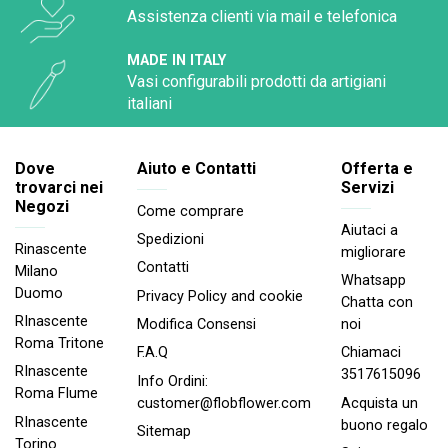
Assistenza clienti via mail e telefonica
MADE IN ITALY
Vasi configurabili prodotti da artigiani
italiani
Dove
Aiuto e Contatti
Offerta e
trovarci nei
Servizi
Negozi
Come comprare
Aiutaci a
Spedizioni
Rinascente
migliorare
Contatti
Milano
Whatsapp
Duomo
Privacy Policy and cookie
Chatta con
RInascente
noi
Modifica Consensi
Roma Tritone
Chiamaci
F.A.Q
RInascente
3517615096
Info Ordini:
Roma FIume
Acquista un
customer@flobflower.com
RInascente
buono regalo
Sitemap
Torino