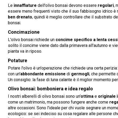
Le
innaffiature
dell'olivo bonsai devono essere
regolari
, 
essere meno frequenti visto che il suo fabbisogno idrico è m
ben drenato
, quindi è meglio controllare che il substrato del
bonsai.
Concimazione
L'olivo bonsai richiede un
concime specifico a lenta cess
solito il concime viene dato dalla primavera all'autunno e v
pianta va in riposo.
Potature
Potare l'olivo è un'operazione che richiede una certa perizia:
con un'
abbondante emissione
di
germogli
, che permette 
Un consiglio: la fase di luna calante è il miglior momento per
Olivo bonsai: bomboniera e idea regalo
I nostri alberelli di olivo bonsai sono un'
ottima
e
originale 
come un matrimonio, ma possono fungere anche come
rega
altre occasioni. Sono l'ideale per chi vuole segnare un mom
ecologico: se sei indeciso su cosa regalare alle persone che