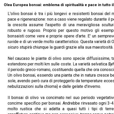
Olea Europea bonsai: emblema di spiritualità e pace in tutto 
L'olivo bonsai è tra i più longevi e resistenti bonsai del 
pace e rigenerazione: non a caso viene regalato durante il p
la crescita assume l'aspetto di una meravigliosa scultur
robusto e rugoso. Proprio per questo motivo gli esempla
bonsaisti come vere e proprie opere d'arte. E' un semprev
ruvide e di un verde molto caratteristico. Questa varietà di
sicuro stupirà chiunque la guardi grazie alla sua maestosità.
Nel caucaso le piante di olivo sono specie diffusissime, t
estendono per molti km sulle coste. La varietà selvatica
Syl
il periodo greco-romano, costituendo quella che ora conos
Un olivo bonsai, essendo una pianta che in natura cresce be
sole, avendo però cura di proteggerlo da temperature eccess
nebulizzazioni sulla chioma) e dalle gelate d'inverno.
Il bonsai di olivo va concimato nel suo periodo vegetati
concime specifico per bonsai. Andrebbe rinvasato ogni 3-4 
molto rustica che si adatta a quasi tutti i tipi di ter