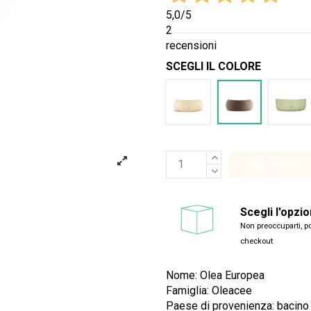
5,0
/5
2
recensioni
SCEGLI IL COLORE
Bianco
Marrone
Ver
Aggiung
Scegli l'opzi
Non preoccuparti, po
checkout
Nome: Olea Europea
Famiglia: Oleacee
Paese di provenienza: bacino