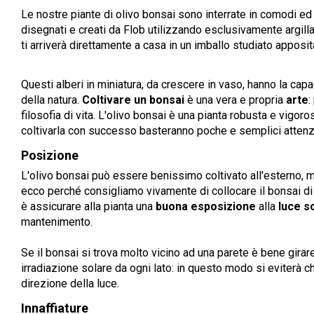
Le nostre piante di olivo bonsai sono interrate in comodi ed
disegnati e creati da Flob utilizzando esclusivamente argilla 
ti arriverà direttamente a casa in un imballo studiato apposi
Questi alberi in miniatura, da crescere in vaso, hanno la ca
della natura.
Coltivare un bonsai
è una vera e propria
arte
:
filosofia di vita. L'olivo bonsai è una pianta robusta e vigoro
coltivarla con successo basteranno poche e semplici attenz
Posizione
L'olivo bonsai può essere benissimo coltivato all'esterno, ma
ecco perché consigliamo vivamente di collocare
il bonsai di
è assicurare alla pianta una
buona esposizione
alla
luce s
mantenimento.
Se il bonsai si trova molto vicino ad una parete è bene girare
irradiazione solare da ogni lato: in questo modo si eviterà c
direzione della luce.
Innaffiature