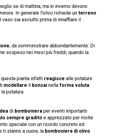
meglio se di mattina, ma in inverno devono
inore. In generale l'olivo richiede un
terreno
 vaso sia asciutto prima di innaffiare il
ione
, da somministrare abbondantemente. Di
iene sospeso nei mesi più freddi, quando la
 questa pianta infatti
reagisce
alle potature
di
modellare
il
bonsai
nella
forma voluta
.
 la potatura.
idea
di
bomboniera
per eventi importanti
lo sempre gradito
e apprezzato per molte
ento speciale con un ricordo concreto ed
 ti stanno a cuore, la
bomboniera di olivo