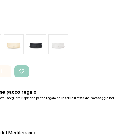
de Glossy
Bianco Glossy
Nero Space
Bianco Space
i
one pacco regalo
trai scegliere l'opzione pacco regalo ed inserire il testo del messaggio nel
 del Mediterraneo