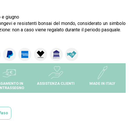
o e giugno
ù longevi e resistenti bonsai del mondo, considerato un simbolo
azione: non a caso viene regalato durante il periodo pasquale.
GAMENTO IN
ASSISTENZA CLIENTI
MADE IN ITALY
NTRASSEGNO
Vaso