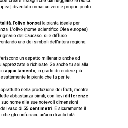
be creare ristagni che danneggiano le radici.
ppeal, diventato ormai un vero e proprio punto
talità
, l'
olivo bonsai
la pianta ideale per
anza. L'olivo (nome scientifico Olea europea)
riginario del Caucaso, si è diffuso
ventando uno dei simboli dell'intera regione.
feriscono un aspetto millenario anche ad
ù apprezzate e richieste. Se anche tu sei alla
in
appartamento
, in grado di rendere più
è esattamente la pianta che fa per te.
prattutto nella produzione dei frutti, mentre
tutte abbastanza simili, con lievi
differenze
il suo nome alle sue notevoli dimensioni
 del vaso di
55 centimetri
. È sicuramente il
 che gli conferisce un'aria di antichità.