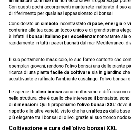
annaffiature continue ma non eccessive: troppa acqua potreb
Con questi pochi accorgimenti manterrete inalterato il suo a
di riferimento per qualsiasi appassionato di bonsai.
Considerato un
simbolo
incontrastato di
pace
,
energia
e
vi
conferire alla tua casa un tocco unico e di grandissima eleg
è infatti il
bonsai italiano per eccellenza
: nonostante sia o
rapidamente in tutti i paesi bagnati dal mar Mediterraneo, di
Il suo portamento massiccio, le sue forme contorte che con
esemplari giovani, rendono l'olivo bonsai una delle piante pi
ricerca di una pianta
facile da coltivare
sia in
giardino
che 
accattivante e raffinato l'ambiente casalingo, l'olivo bonsai 
Le specie di
olivo bonsai
sono moltissime e differiscono so
nella struttura, che è quello che interessa il bonsaista, sono 
di
dimensioni
. Qui ti proponiamo l'
olivo bonsai XXL
: deve 
rispetto alle altre varietà, visto che ha un'
altezza
dalla base
più elegante tra i bonsai di olivo, grazie al suo tronco nodoso
Coltivazione e cura dell'olivo bonsai XXL