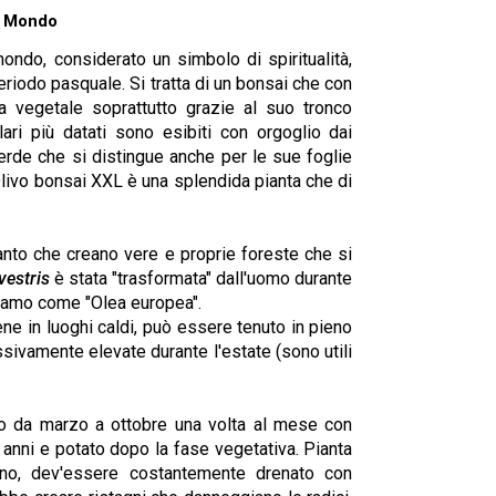
il Mondo
mondo, considerato un simbolo di spiritualità,
eriodo pasquale. Si tratta di un bonsai che con
a vegetale soprattutto grazie al suo tronco
ri più datati sono esibiti con orgoglio dai
erde che si distingue anche per le sue foglie
 Olivo bonsai XXL è una splendida pianta che di
anto che creano vere e proprie foreste che si
vestris
è stata "trasformata" dall'uomo durante
ciamo come "Olea europea".
ne in luoghi caldi, può essere tenuto in pieno
ivamente elevate durante l'estate (sono utili
vo da marzo a ottobre una volta al mese con
anni e potato dopo la fase vegetativa. Pianta
reno, dev'essere costantemente drenato con