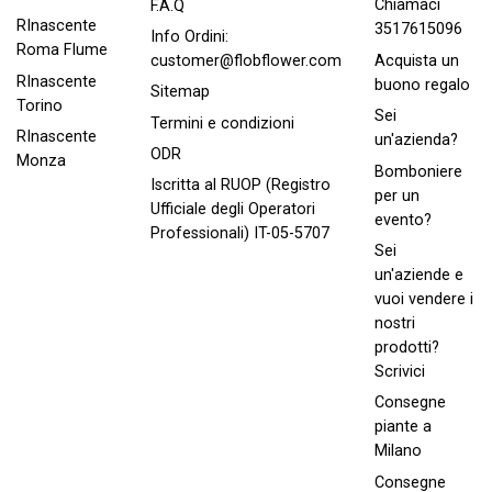
Chiamaci
F.A.Q
RInascente
3517615096
Info Ordini:
Roma FIume
Acquista un
customer@flobflower.com
RInascente
buono regalo
Sitemap
Torino
Sei
Termini e condizioni
RInascente
un'azienda?
ODR
Monza
Bomboniere
Iscritta al RUOP (Registro
per un
Ufficiale degli Operatori
evento?
Professionali) IT-05-5707
Sei
un'aziende e
vuoi vendere i
nostri
prodotti?
Scrivici
Consegne
piante a
Milano
Consegne