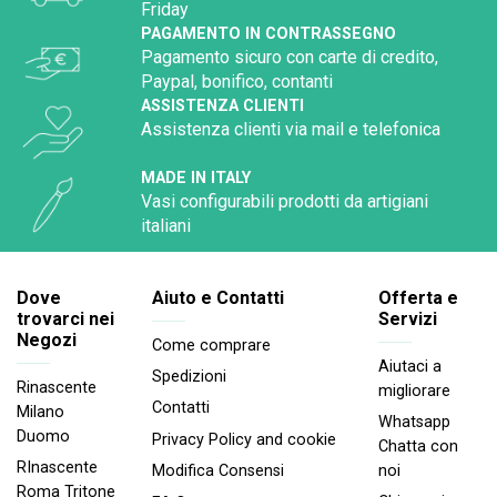
Friday
PAGAMENTO IN CONTRASSEGNO
Pagamento sicuro con carte di credito,
Paypal, bonifico, contanti
ASSISTENZA CLIENTI
Assistenza clienti via mail e telefonica
MADE IN ITALY
Vasi configurabili prodotti da artigiani
italiani
Dove
Aiuto e Contatti
Offerta e
trovarci nei
Servizi
Negozi
Come comprare
Aiutaci a
Spedizioni
Rinascente
migliorare
Contatti
Milano
Whatsapp
Duomo
Privacy Policy and cookie
Chatta con
RInascente
noi
Modifica Consensi
Roma Tritone