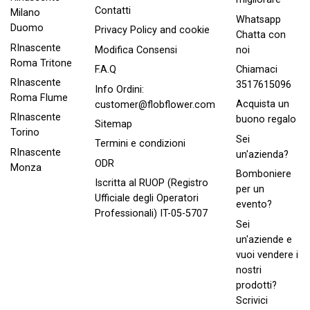
Contatti
Milano
Whatsapp
Duomo
Privacy Policy and cookie
Chatta con
RInascente
noi
Modifica Consensi
Roma Tritone
Chiamaci
F.A.Q
RInascente
3517615096
Info Ordini:
Roma FIume
Acquista un
customer@flobflower.com
RInascente
buono regalo
Sitemap
Torino
Sei
Termini e condizioni
RInascente
un'azienda?
ODR
Monza
Bomboniere
Iscritta al RUOP (Registro
per un
Ufficiale degli Operatori
evento?
Professionali) IT-05-5707
Sei
un'aziende e
vuoi vendere i
nostri
prodotti?
Scrivici