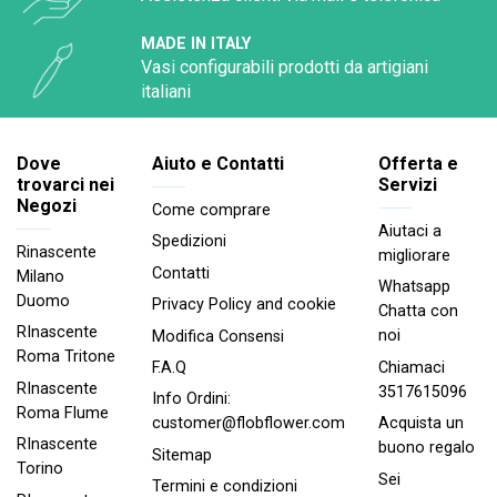
MADE IN ITALY
Vasi configurabili prodotti da artigiani
italiani
Dove
Aiuto e Contatti
Offerta e
trovarci nei
Servizi
Negozi
Come comprare
Aiutaci a
Spedizioni
Rinascente
migliorare
Contatti
Milano
Whatsapp
Duomo
Privacy Policy and cookie
Chatta con
RInascente
noi
Modifica Consensi
Roma Tritone
Chiamaci
F.A.Q
RInascente
3517615096
Info Ordini:
Roma FIume
Acquista un
customer@flobflower.com
RInascente
buono regalo
Sitemap
Torino
Sei
Termini e condizioni