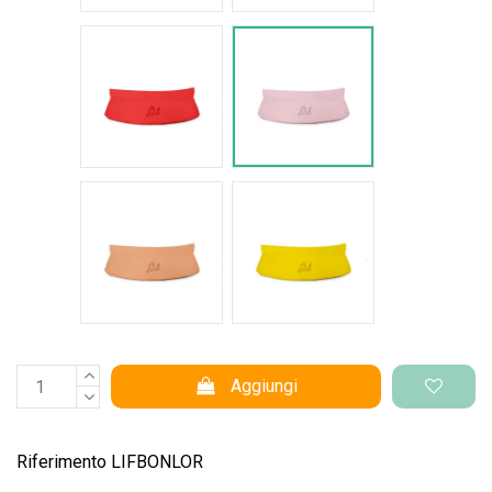
Rosso intenso
Rosa pastello
Salmone
Giallo pantone
Aggiungi
Riferimento
LIFBONLOR