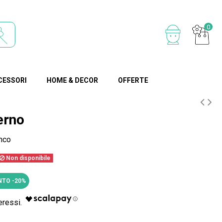
0
CESSORI
HOME & DECOR
OFFERTE
erno
nco
Non disponibile
TO -20%