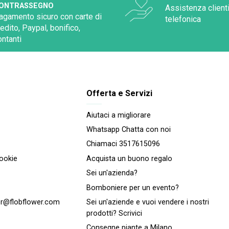
ONTRASSEGNO
Assistenza clienti
agamento sicuro con carte di
telefonica
redito, Paypal, bonifico,
ontanti
Offerta e Servizi
Aiutaci a migliorare
Whatsapp Chatta con noi
Chiamaci 3517615096
cookie
Acquista un buono regalo
Sei un'azienda?
Bomboniere per un evento?
r@flobflower.com
Sei un'aziende e vuoi vendere i nostri
prodotti? Scrivici
Consegne piante a Milano