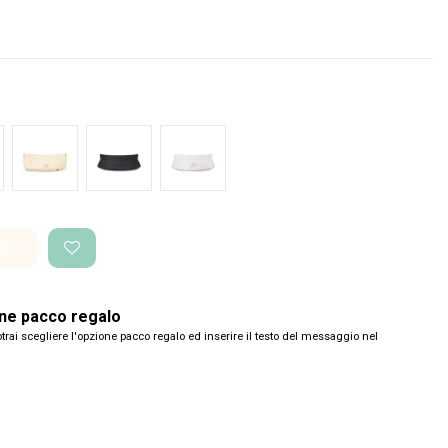
de Glossy
Bianco Glossy
Nero Space
Bianco Space
i
one pacco regalo
trai scegliere l'opzione pacco regalo ed inserire il testo del messaggio nel