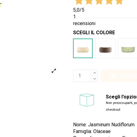
5,0
/5
1
recensioni
SCEGLI IL COLORE
Bianco
Marrone
Ver
Aggiung
Scegli l'opzi
Non preoccuparti, po
checkout
Nome: Jasminum Nudiflorum
Famiglia: Olaceae