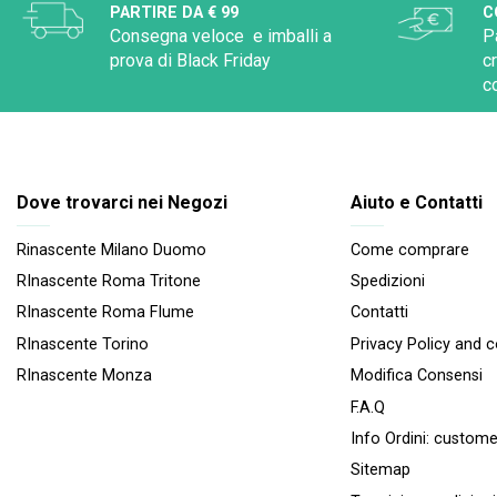
PARTIRE DA € 99
C
Consegna veloce e imballi a
P
prova di Black Friday
c
c
Dove trovarci nei Negozi
Aiuto e Contatti
Rinascente Milano Duomo
Come comprare
RInascente Roma Tritone
Spedizioni
RInascente Roma FIume
Contatti
RInascente Torino
Privacy Policy and 
RInascente Monza
Modifica Consensi
F.A.Q
Info Ordini:
custome
Sitemap