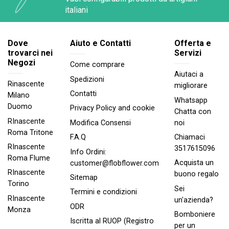
italiani
Dove
Aiuto e Contatti
Offerta e
trovarci nei
Servizi
Negozi
Come comprare
Aiutaci a
Spedizioni
Rinascente
migliorare
Contatti
Milano
Whatsapp
Duomo
Privacy Policy and cookie
Chatta con
RInascente
noi
Modifica Consensi
Roma Tritone
Chiamaci
F.A.Q
RInascente
3517615096
Info Ordini:
Roma FIume
Acquista un
customer@flobflower.com
RInascente
buono regalo
Sitemap
Torino
Sei
Termini e condizioni
RInascente
un'azienda?
ODR
Monza
Bomboniere
Iscritta al RUOP (Registro
per un