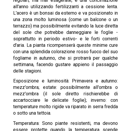
regolari, ma mai esagerate, e una concimazione
all'anno utilizzando fertilizzanti a cessione lenta.
L'acero è un bonsai da esterno e va posizionato in
una zona molto luminosa (come un balcone o un
terrazzo) ma possibilmente evitando la luce diretta
del sole che potrebbe danneggiare le foglie -
soprattutto in periodo estivo- e le forti correnti
d'aria. La pianta ricompenserà queste minime cure
con una splendida colorazione rosso fuoco del suo
fogliame in autunno, che si protrarrà per qualche
settimana, facendo gustare appieno il passaggio
delle stagioni.
Esposizione e luminosità: Primavera e autunno:
mezz'ombra; estate: possibilmente all'ombra o
mezz'ombra (il sole diretto rischierebbe di
accartocciare le delicate foglie); inverno: con
temperature molto rigide va riparato in serra fredda
o sotto una tettoia.
Temperatura: Sono piante resistenti, ma devono
essere protette quando la temperatura scende