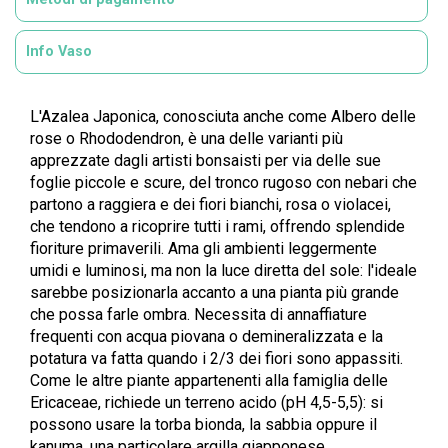
Info Vaso
L'Azalea Japonica, conosciuta anche come Albero delle
rose o Rhododendron, è una delle varianti più
apprezzate dagli artisti bonsaisti per via delle sue
foglie piccole e scure, del tronco rugoso con nebari che
partono a raggiera e dei fiori bianchi, rosa o violacei,
che tendono a ricoprire tutti i rami, offrendo splendide
fioriture primaverili. Ama gli ambienti leggermente
umidi e luminosi, ma non la luce diretta del sole: l'ideale
sarebbe posizionarla accanto a una pianta più grande
che possa farle ombra. Necessita di annaffiature
frequenti con acqua piovana o demineralizzata e la
potatura va fatta quando i 2/3 dei fiori sono appassiti.
Come le altre piante appartenenti alla famiglia delle
Ericaceae, richiede un terreno acido (pH 4,5-5,5): si
possono usare la torba bionda, la sabbia oppure il
kanuma, una particolare argilla giapponese.