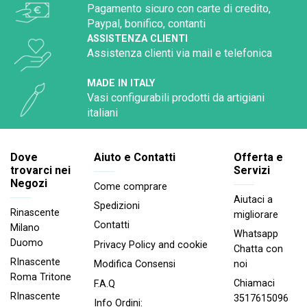
Pagamento sicuro con carte di credito,
Paypal, bonifico, contanti
ASSISTENZA CLIENTI
Assistenza clienti via mail e telefonica
MADE IN ITALY
Vasi configurabili prodotti da artigiani
italiani
Dove
Aiuto e Contatti
Offerta e
trovarci nei
Servizi
Negozi
Come comprare
Aiutaci a
Spedizioni
Rinascente
migliorare
Contatti
Milano
Whatsapp
Duomo
Privacy Policy and cookie
Chatta con
RInascente
noi
Modifica Consensi
Roma Tritone
Chiamaci
F.A.Q
RInascente
3517615096
Info Ordini: