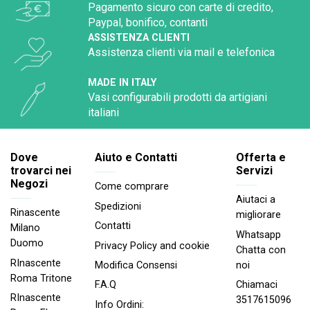
Pagamento sicuro con carte di credito,
Paypal, bonifico, contanti
ASSISTENZA CLIENTI
Assistenza clienti via mail e telefonica
MADE IN ITALY
Vasi configurabili prodotti da artigiani
italiani
Dove
Aiuto e Contatti
Offerta e
trovarci nei
Servizi
Negozi
Come comprare
Aiutaci a
Spedizioni
Rinascente
migliorare
Contatti
Milano
Whatsapp
Duomo
Privacy Policy and cookie
Chatta con
RInascente
noi
Modifica Consensi
Roma Tritone
Chiamaci
F.A.Q
RInascente
3517615096
Info Ordini: