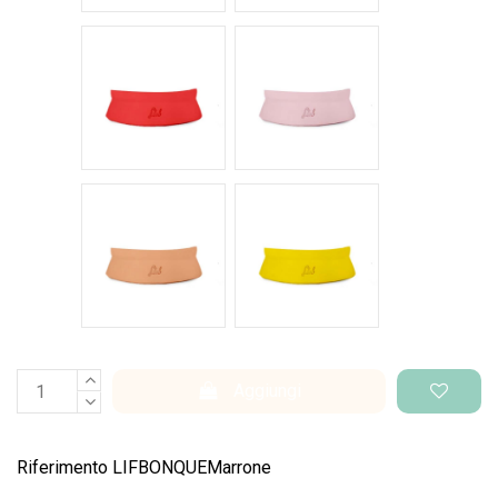
Rosso intenso
Rosa pastello
Salmone
Giallo pantone
Aggiungi
Riferimento
LIFBONQUEMarrone