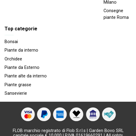
Milano
Consegne
piante Roma
Top categorie
Bonsai
Piante da interno
Orchidee
Piante da Esterno
Piante alte da interno
Piante grasse
Sansevierie
FLOB marchio registrato di Flob S.r.l.s | Garden Bovo SRL
capitale sociale € 10.000 | P.IVA 01619660291 | All rights