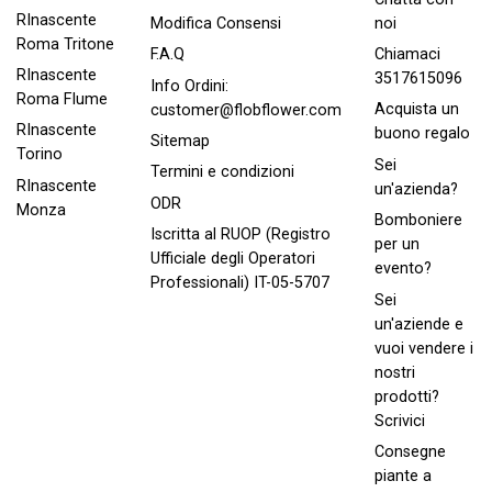
RInascente
noi
Modifica Consensi
Roma Tritone
Chiamaci
F.A.Q
RInascente
3517615096
Info Ordini:
Roma FIume
Acquista un
customer@flobflower.com
RInascente
buono regalo
Sitemap
Torino
Sei
Termini e condizioni
RInascente
un'azienda?
ODR
Monza
Bomboniere
Iscritta al RUOP (Registro
per un
Ufficiale degli Operatori
evento?
Professionali) IT-05-5707
Sei
un'aziende e
vuoi vendere i
nostri
prodotti?
Scrivici
Consegne
piante a