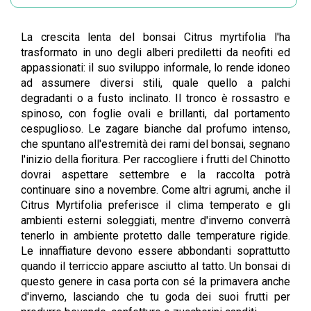
La crescita lenta del bonsai Citrus myrtifolia l'ha
trasformato in uno degli alberi prediletti da neofiti ed
appassionati: il suo sviluppo informale, lo rende idoneo
ad assumere diversi stili, quale quello a palchi
degradanti o a fusto inclinato. Il tronco è rossastro e
spinoso, con foglie ovali e brillanti, dal portamento
cespuglioso. Le zagare bianche dal profumo intenso,
che spuntano all'estremità dei rami del bonsai, segnano
l'inizio della fioritura. Per raccogliere i frutti del Chinotto
dovrai aspettare settembre e la raccolta potrà
continuare sino a novembre. Come altri agrumi, anche il
Citrus Myrtifolia preferisce il clima temperato e gli
ambienti esterni soleggiati, mentre d'inverno converrà
tenerlo in ambiente protetto dalle temperature rigide.
Le innaffiature devono essere abbondanti soprattutto
quando il terriccio appare asciutto al tatto. Un bonsai di
questo genere in casa porta con sé la primavera anche
d'inverno, lasciando che tu goda dei suoi frutti per