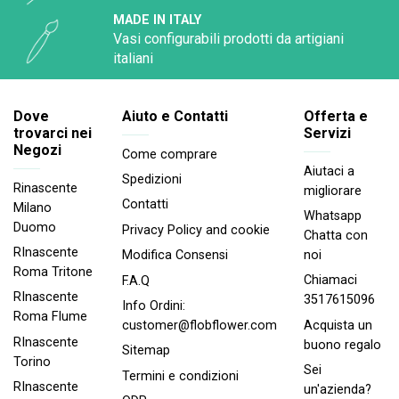
MADE IN ITALY
Vasi configurabili prodotti da artigiani
italiani
Dove
Aiuto e Contatti
Offerta e
trovarci nei
Servizi
Negozi
Come comprare
Aiutaci a
Spedizioni
Rinascente
migliorare
Contatti
Milano
Whatsapp
Duomo
Privacy Policy and cookie
Chatta con
RInascente
noi
Modifica Consensi
Roma Tritone
Chiamaci
F.A.Q
RInascente
3517615096
Info Ordini:
Roma FIume
Acquista un
customer@flobflower.com
RInascente
buono regalo
Sitemap
Torino
Sei
Termini e condizioni
RInascente
un'azienda?