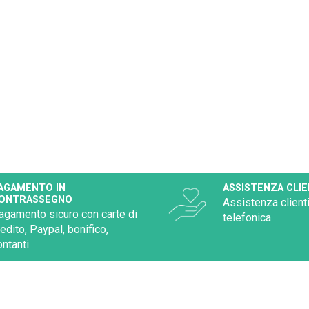
AGAMENTO IN
ASSISTENZA CLIE
ONTRASSEGNO
Assistenza clienti
agamento sicuro con carte di
telefonica
redito, Paypal, bonifico,
ontanti