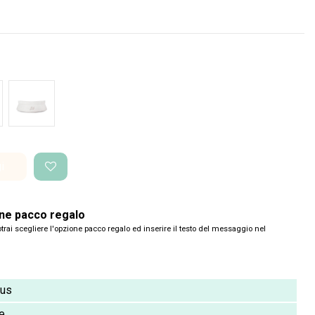
o Space
Bianco Space
i
one pacco regalo
trai scegliere l'opzione pacco regalo ed inserire il testo del messaggio nel
cus
e