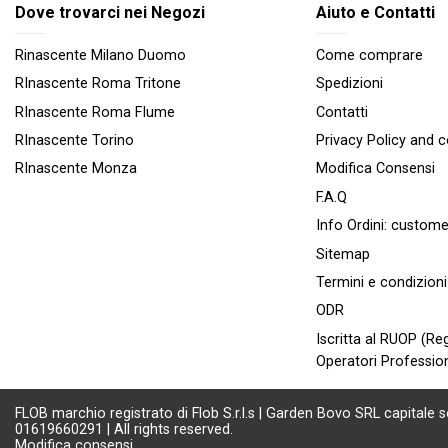
Dove trovarci nei Negozi
Aiuto e Contatti
Rinascente Milano Duomo
Come comprare
RInascente Roma Tritone
Spedizioni
RInascente Roma FIume
Contatti
RInascente Torino
Privacy Policy and 
RInascente Monza
Modifica Consensi
F.A.Q
Info Ordini:
custome
Sitemap
Termini e condizioni
ODR
Iscritta al RUOP (Reg
Operatori Profession
FLOB marchio registrato di Flob S.r.l.s | Garden Bovo SRL capitale s
01619660291 | All rights reserved.
Modifica consensi