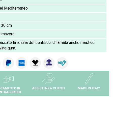
el Mediterraneo
:
30 cm
rimavera
assato la resina del Lentisco, chiamata anche mastice
wing gum.
GAMENTO IN
ASSISTENZA CLIENTI
MADE IN ITALY
NTRASSEGNO