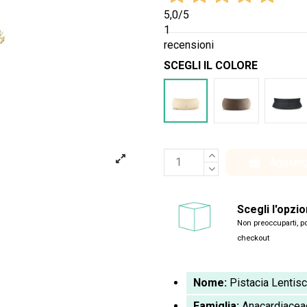
5,0
/5
1
recensioni
SCEGLI IL COLORE
Bianco
Marrone
Ner
Aggiung
Scegli l'opzi
Non preoccuparti, po
checkout
Nome:
Pistacia Lentis
Famiglia:
Anacardiacea