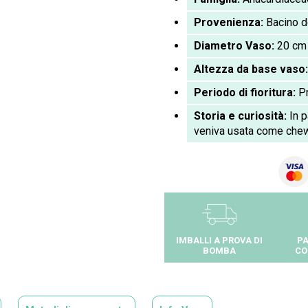
Provenienza:
Bacino d
Diametro Vaso:
20 cm
Altezza da base vaso
Periodo di fioritura:
P
Storia e curiosità:
In p
veniva usata come che
IMBALLI A PROVA DI
PA
BOMBA
CO