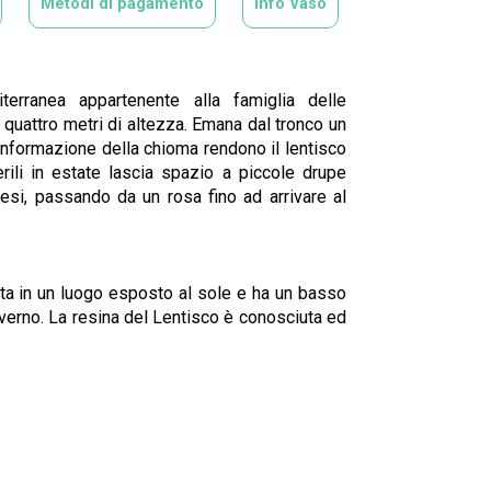
Metodi di pagamento
Info Vaso
erranea appartenente alla famiglia delle
e, quattro metri di altezza. Emana dal tronco un
conformazione della chioma rendono il lentisco
erili in estate lascia spazio a piccole drupe
esi, passando da un rosa fino ad arrivare al
enuta in un luogo esposto al sole e ha un basso
inverno. La resina del Lentisco è conosciuta ed