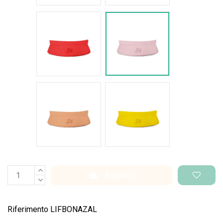
Rosso intenso
Rosa pastello
Salmone
Giallo pantone
Aggiungi
Riferimento
LIFBONAZAL