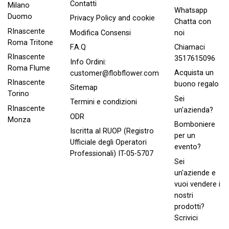
Contatti
Milano
Whatsapp
Duomo
Privacy Policy and cookie
Chatta con
RInascente
noi
Modifica Consensi
Roma Tritone
Chiamaci
F.A.Q
RInascente
3517615096
Info Ordini:
Roma FIume
Acquista un
customer@flobflower.com
RInascente
buono regalo
Sitemap
Torino
Sei
Termini e condizioni
RInascente
un'azienda?
ODR
Monza
Bomboniere
Iscritta al RUOP (Registro
per un
Ufficiale degli Operatori
evento?
Professionali) IT-05-5707
Sei
un'aziende e
vuoi vendere i
nostri
prodotti?
Scrivici