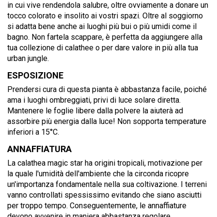
in cui vive rendendola salubre, oltre ovviamente a donare un
tocco colorato e insolito ai vostri spazi. Oltre al soggiorno
si adatta bene anche ai luoghi più bui o più umidi come il
bagno. Non fartela scappare, è perfetta da aggiungere alla
tua collezione di calathee o per dare valore in più alla tua
urban jungle.
ESPOSIZIONE
Prendersi cura di questa pianta è abbastanza facile, poiché
ama i luoghi ombreggiati, privi di luce solare diretta.
Mantenere le foglie libere dalla polvere la aiuterà ad
assorbire più energia dalla luce! Non sopporta temperature
inferiori a 15°C.
ANNAFFIATURA
La calathea magic star ha origini tropicali, motivazione per
la quale l'umidità dell'ambiente che la circonda ricopre
un'importanza fondamentale nella sua coltivazione. I terreni
vanno controllati spessissimo evitando che siano asciutti
per troppo tempo. Conseguentemente, le annaffiature
devono avvenire in maniera abbastanza regolare