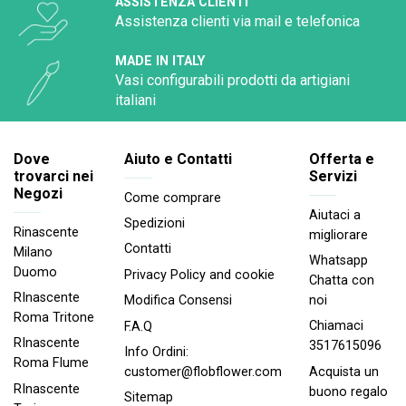
ASSISTENZA CLIENTI
Assistenza clienti via mail e telefonica
MADE IN ITALY
Vasi configurabili prodotti da artigiani
italiani
Dove
Aiuto e Contatti
Offerta e
trovarci nei
Servizi
Negozi
Come comprare
Aiutaci a
Spedizioni
Rinascente
migliorare
Contatti
Milano
Whatsapp
Duomo
Privacy Policy and cookie
Chatta con
RInascente
noi
Modifica Consensi
Roma Tritone
Chiamaci
F.A.Q
RInascente
3517615096
Info Ordini:
Roma FIume
Acquista un
customer@flobflower.com
RInascente
buono regalo
Sitemap