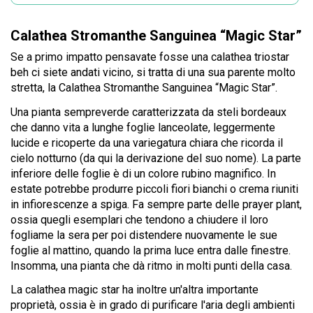
Calathea Stromanthe Sanguinea “Magic Star”
Se a primo impatto pensavate fosse una calathea triostar
beh ci siete andati vicino, si tratta di una sua parente molto
stretta, la Calathea Stromanthe Sanguinea “Magic Star”.
Una pianta sempreverde caratterizzata da steli bordeaux
che danno vita a lunghe foglie lanceolate, leggermente
lucide e ricoperte da una variegatura chiara che ricorda il
cielo notturno (da qui la derivazione del suo nome). La parte
inferiore delle foglie è di un colore rubino magnifico. In
estate potrebbe produrre piccoli fiori bianchi o crema riuniti
in infiorescenze a spiga. Fa sempre parte delle prayer plant,
ossia quegli esemplari che tendono a chiudere il loro
fogliame la sera per poi distendere nuovamente le sue
foglie al mattino, quando la prima luce entra dalle finestre.
Insomma, una pianta che dà ritmo in molti punti della casa.
La calathea magic star ha inoltre un'altra importante
proprietà, ossia è in grado di purificare l'aria degli ambienti