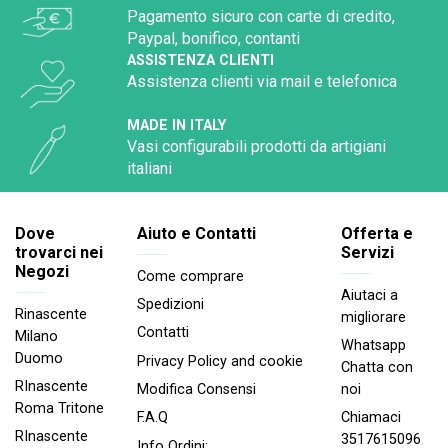
Pagamento sicuro con carte di credito,
Paypal, bonifico, contanti
ASSISTENZA CLIENTI
Assistenza clienti via mail e telefonica
MADE IN ITALY
Vasi configurabili prodotti da artigiani
italiani
Dove
Aiuto e Contatti
Offerta e
trovarci nei
Servizi
Negozi
Come comprare
Aiutaci a
Spedizioni
Rinascente
migliorare
Contatti
Milano
Whatsapp
Duomo
Privacy Policy and cookie
Chatta con
RInascente
noi
Modifica Consensi
Roma Tritone
Chiamaci
F.A.Q
RInascente
3517615096
Info Ordini: