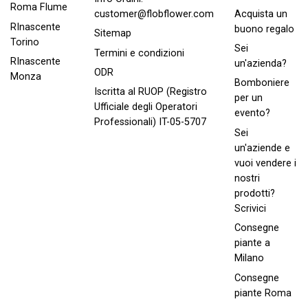
Roma FIume
Acquista un
customer@flobflower.com
RInascente
buono regalo
Sitemap
Torino
Sei
Termini e condizioni
RInascente
un'azienda?
ODR
Monza
Bomboniere
Iscritta al RUOP (Registro
per un
Ufficiale degli Operatori
evento?
Professionali) IT-05-5707
Sei
un'aziende e
vuoi vendere i
nostri
prodotti?
Scrivici
Consegne
piante a
Milano
Consegne
piante Roma