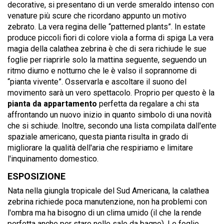
decorative, si presentano di un verde smeraldo intenso con
venature più scure che ricordano appunto un motivo
zebrato. La vera regina delle “patterned plants”. In estate
produce piccoli fiori di colore viola a forma di spiga La vera
magia della calathea zebrina è che di sera richiude le sue
foglie per riaprirle solo la mattina seguente, seguendo un
ritmo diurno e notturno che le è valso il soprannome di
“pianta vivente”. Osservarla e ascoltare il suono del
movimento sarà un vero spettacolo. Proprio per questo è la
pianta da appartamento
perfetta da regalare a chi sta
affrontando un nuovo inizio in quanto simbolo di una novità
che si schiude. Inoltre, secondo una lista compilata dall'ente
spaziale americano, questa pianta risulta in grado di
migliorare la qualità dell'aria che respiriamo e limitare
l'inquinamento domestico.
ESPOSIZIONE
Nata nella giungla tropicale del Sud Americana, la calathea
zebrina richiede poca manutenzione, non ha problemi con
l'ombra ma ha bisogno di un clima umido (il che la rende
perfetta anche per stare nelle sale da bagno). Le foglie