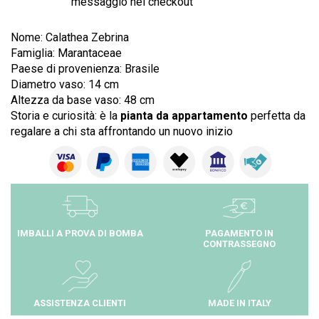
messaggio nel checkout
Nome: Calathea Zebrina
Famiglia:
Marantaceae
Paese di provenienza: Brasile
Diametro vaso: 14 cm
Altezza da base vaso: 48 cm
Storia e curiosità: è la
pianta da appartamento
perfetta da
regalare a chi sta affrontando un nuovo inizio
IMBALLI A PROVA DI BOMBA
PAGAMENTO IN
CONTRASSEGNO
ASSISTENZA CLIENTI
MADE IN ITALY