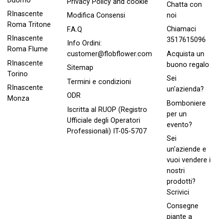
Duomo
Privacy Policy and cookie
Chatta con
RInascente
noi
Modifica Consensi
Roma Tritone
Chiamaci
F.A.Q
RInascente
3517615096
Info Ordini:
Roma FIume
Acquista un
customer@flobflower.com
RInascente
buono regalo
Sitemap
Torino
Sei
Termini e condizioni
RInascente
un'azienda?
ODR
Monza
Bomboniere
Iscritta al RUOP (Registro
per un
Ufficiale degli Operatori
evento?
Professionali) IT-05-5707
Sei
un'aziende e
vuoi vendere i
nostri
prodotti?
Scrivici
Consegne
piante a