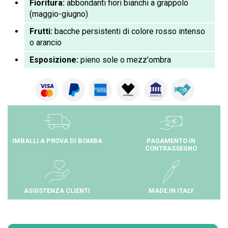
Fioritura:
abbondanti fiori bianchi a grappolo
(maggio-giugno)
Frutti:
bacche persistenti di colore rosso intenso
o arancio
Esposizione:
pieno sole o mezz'ombra
IMBALLI A PROVA DI BOMBA
PAGAMENTO IN
CONTRASSEGNO
ASSISTENZA CLIENTI
MADE IN ITALY