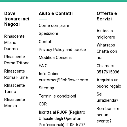
Dove
Aiuto e Contatti
Offerta e
trovarci nei
Servizi
Negozi
Come comprare
Aiutaci a
Spedizioni
Rinascente
migliorare
Contatti
Milano
Whatsapp
Duomo
Privacy Policy and cookie
Chatta con
RInascente
noi
Modifica Consensi
Roma Tritone
Chiamaci
F.A.Q
RInascente
3517615096
Info Ordini:
Roma FIume
Acquista un
customer@flobflower.com
RInascente
buono regalo
Sitemap
Torino
Sei
Termini e condizioni
RInascente
un'azienda?
ODR
Monza
Bomboniere
Iscritta al RUOP (Registro
per un
Ufficiale degli Operatori
evento?
Professionali) IT-05-5707