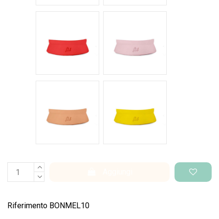
Rosso intenso
Rosa pastello
Salmone
Giallo pantone
Aggiungi
Riferimento
BONMEL10