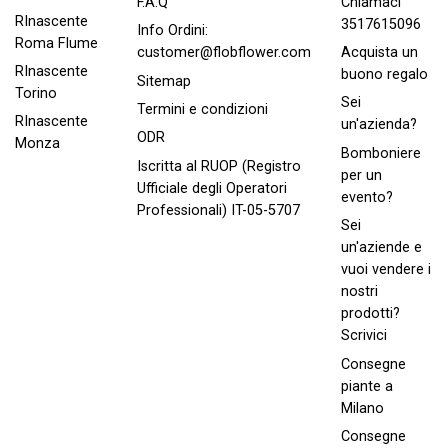
Chiamaci
F.A.Q
RInascente
3517615096
Info Ordini:
Roma FIume
Acquista un
customer@flobflower.com
RInascente
buono regalo
Sitemap
Torino
Sei
Termini e condizioni
RInascente
un'azienda?
ODR
Monza
Bomboniere
Iscritta al RUOP (Registro
per un
Ufficiale degli Operatori
evento?
Professionali) IT-05-5707
Sei
un'aziende e
vuoi vendere i
nostri
prodotti?
Scrivici
Consegne
piante a
Milano
Consegne