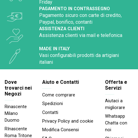
Friday
PAGAMENTO IN CONTRASSEGNO
Pagamento sicuro con carte di credito,
Paypal, bonifico, contanti
ASSISTENZA CLIENTI
Assistenza clienti via mail e telefonica
MADE IN ITALY
Vasi configurabili prodotti da artigiani
italiani
Dove
Aiuto e Contatti
Offerta e
trovarci nei
Servizi
Negozi
Come comprare
Aiutaci a
Spedizioni
Rinascente
migliorare
Contatti
Milano
Whatsapp
Duomo
Privacy Policy and cookie
Chatta con
RInascente
noi
Modifica Consensi
Roma Tritone