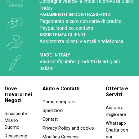
Consegna veloce e imballi a prova di Black
Friday
PAGAMENTO IN CONTRASSEGNO
Pagamento sicuro con carte di credito,
Paypal, bonifico, contanti
ASSISTENZA CLIENTI
Assistenza clienti via mail e telefonica
MADE IN ITALY
Vasi configurabili prodotti da artigiani
italiani
Dove
Aiuto e Contatti
Offerta e
trovarci nei
Servizi
Negozi
Come comprare
Aiutaci a
Spedizioni
Rinascente
migliorare
Contatti
Milano
Whatsapp
Duomo
Privacy Policy and cookie
Chatta con
RInascente
noi
Modifica Consensi