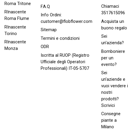
Roma Tritone
Chiamaci
F.A.Q
RInascente
3517615096
Info Ordini:
Roma FIume
Acquista un
customer@flobflower.com
RInascente
buono regalo
Sitemap
Torino
Sei
Termini e condizioni
RInascente
un'azienda?
ODR
Monza
Bomboniere
Iscritta al RUOP (Registro
per un
Ufficiale degli Operatori
evento?
Professionali) IT-05-5707
Sei
un'aziende e
vuoi vendere i
nostri
prodotti?
Scrivici
Consegne
piante a
Milano