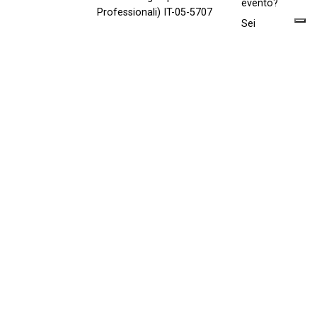
evento?
Professionali) IT-05-5707
Sei
un'aziende e
vuoi vendere i
nostri
prodotti?
Scrivici
Consegne
piante a
Milano
Consegne
piante Roma
Top categorie
Bonsai
Piante da interno
Orchidee
Piante da Esterno