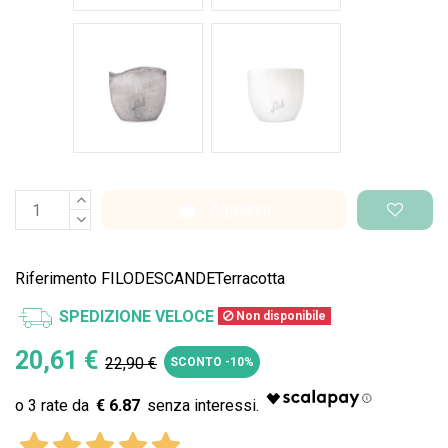
Cemento Onda
Bianco Perlato
Aggiungi
Riferimento
FILODESCANDETerracotta
SPEDIZIONE VELOCE
Non disponibile
20,61 €
22,90 €
SCONTO -10%
€ 6.87