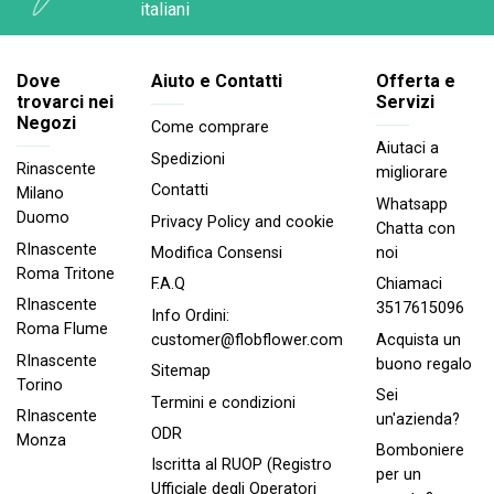
italiani
Dove
Aiuto e Contatti
Offerta e
trovarci nei
Servizi
Negozi
Come comprare
Aiutaci a
Spedizioni
Rinascente
migliorare
Contatti
Milano
Whatsapp
Duomo
Privacy Policy and cookie
Chatta con
RInascente
noi
Modifica Consensi
Roma Tritone
Chiamaci
F.A.Q
RInascente
3517615096
Info Ordini:
Roma FIume
Acquista un
customer@flobflower.com
RInascente
buono regalo
Sitemap
Torino
Sei
Termini e condizioni
RInascente
un'azienda?
ODR
Monza
Bomboniere
Iscritta al RUOP (Registro
per un
Ufficiale degli Operatori