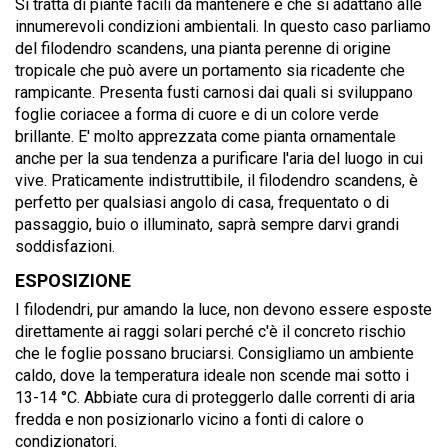
Si tratta di piante facili da mantenere e che si adattano alle
innumerevoli condizioni ambientali. In questo caso parliamo
del filodendro scandens, una pianta perenne di origine
tropicale che può avere un portamento sia ricadente che
rampicante. Presenta fusti carnosi dai quali si sviluppano
foglie coriacee a forma di cuore e di un colore verde
brillante. E' molto apprezzata come pianta ornamentale
anche per la sua tendenza a purificare l'aria del luogo in cui
vive. Praticamente indistruttibile, il filodendro scandens, è
perfetto per qualsiasi angolo di casa, frequentato o di
passaggio, buio o illuminato, saprà sempre darvi grandi
soddisfazioni.
ESPOSIZIONE
I filodendri, pur amando la luce, non devono essere esposte
direttamente ai raggi solari perché c'è il concreto rischio
che le foglie possano bruciarsi. Consigliamo un ambiente
caldo, dove la temperatura ideale non scende mai sotto i
13-14 °C. Abbiate cura di proteggerlo dalle correnti di aria
fredda e non posizionarlo vicino a fonti di calore o
condizionatori.