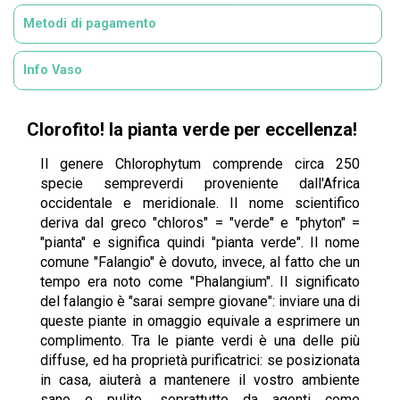
Metodi di pagamento
Info Vaso
Clorofito! la pianta verde per eccellenza!
Il genere Chlorophytum comprende circa 250
specie sempreverdi proveniente dall'Africa
occidentale e meridionale. Il nome scientifico
deriva dal greco "chloros" = "verde" e "phyton" =
"pianta" e significa quindi "pianta verde". Il nome
comune "Falangio" è dovuto, invece, al fatto che un
tempo era noto come "Phalangium". Il significato
del falangio è "sarai sempre giovane": inviare una di
queste piante in omaggio equivale a esprimere un
complimento. Tra le piante verdi è una delle più
diffuse, ed ha proprietà purificatrici: se posizionata
in casa, aiuterà a mantenere il vostro ambiente
sano e pulito, soprattutto da agenti come