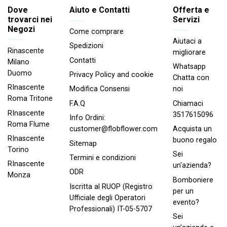
Dove
Aiuto e Contatti
Offerta e
trovarci nei
Servizi
Negozi
Come comprare
Aiutaci a
Spedizioni
Rinascente
migliorare
Contatti
Milano
Whatsapp
Duomo
Privacy Policy and cookie
Chatta con
RInascente
noi
Modifica Consensi
Roma Tritone
Chiamaci
F.A.Q
RInascente
3517615096
Info Ordini:
Roma FIume
Acquista un
customer@flobflower.com
RInascente
buono regalo
Sitemap
Torino
Sei
Termini e condizioni
RInascente
un'azienda?
ODR
Monza
Bomboniere
Iscritta al RUOP (Registro
per un
Ufficiale degli Operatori
evento?
Professionali) IT-05-5707
Sei