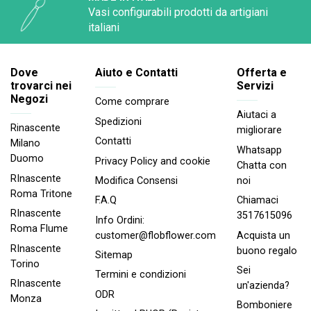
Vasi configurabili prodotti da artigiani
italiani
Dove
Aiuto e Contatti
Offerta e
trovarci nei
Servizi
Negozi
Come comprare
Aiutaci a
Spedizioni
Rinascente
migliorare
Contatti
Milano
Whatsapp
Duomo
Privacy Policy and cookie
Chatta con
RInascente
noi
Modifica Consensi
Roma Tritone
Chiamaci
F.A.Q
RInascente
3517615096
Info Ordini:
Roma FIume
Acquista un
customer@flobflower.com
RInascente
buono regalo
Sitemap
Torino
Sei
Termini e condizioni
RInascente
un'azienda?
ODR
Monza
Bomboniere