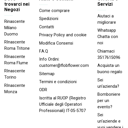
trovarci nei
Servizi
Negozi
Come comprare
Aiutaci a
Spedizioni
Rinascente
migliorare
Contatti
Milano
Whatsapp
Duomo
Privacy Policy and cookie
Chatta con
RInascente
noi
Modifica Consensi
Roma Tritone
Chiamaci
F.A.Q
RInascente
3517615096
Info Ordini:
Roma FIume
Acquista un
customer@flobflower.com
RInascente
buono regalo
Sitemap
Torino
Sei
Termini e condizioni
RInascente
un'azienda?
ODR
Monza
Bomboniere
Iscritta al RUOP (Registro
per un
Ufficiale degli Operatori
evento?
Professionali) IT-05-5707
Sei
un'aziende e
vuoi vendere i