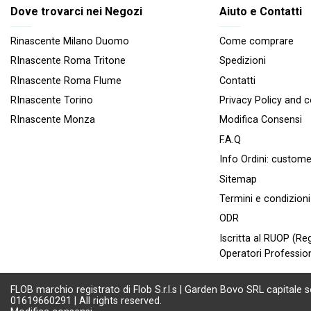
Dove trovarci nei Negozi
Aiuto e Contatti
Rinascente Milano Duomo
Come comprare
RInascente Roma Tritone
Spedizioni
RInascente Roma FIume
Contatti
RInascente Torino
Privacy Policy and 
RInascente Monza
Modifica Consensi
F.A.Q
Info Ordini:
custome
Sitemap
Termini e condizioni
ODR
Iscritta al RUOP (Reg
Operatori Profession
FLOB marchio registrato di Flob S.r.l.s | Garden Bovo SRL capitale s
01619660291 | All rights reserved.