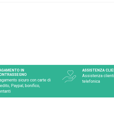
AGAMENTO IN
ASSISTENZA CLIE
ONTRASSEGNO
Assistenza clienti
agamento sicuro con carte di
telefonica
redito, Paypal, bonifico,
ontanti