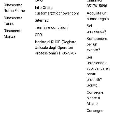
Chiamaci
F.A.Q
RInascente
3517615096
Info Ordini:
Roma FIume
Acquista un
customer@flobflower.com
RInascente
buono regalo
Sitemap
Torino
Sei
Termini e condizioni
RInascente
un'azienda?
ODR
Monza
Bomboniere
Iscritta al RUOP (Registro
per un
Ufficiale degli Operatori
evento?
Professionali) IT-05-5707
Sei
un'aziende e
vuoi vendere i
nostri
prodotti?
Scrivici
Consegne
piante a
Milano
Consegne