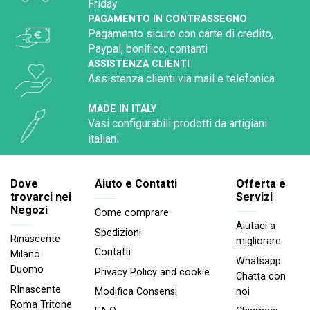
Friday
PAGAMENTO IN CONTRASSEGNO
Pagamento sicuro con carte di credito,
Paypal, bonifico, contanti
ASSISTENZA CLIENTI
Assistenza clienti via mail e telefonica
MADE IN ITALY
Vasi configurabili prodotti da artigiani
italiani
Dove
Aiuto e Contatti
Offerta e
trovarci nei
Servizi
Negozi
Come comprare
Aiutaci a
Spedizioni
Rinascente
migliorare
Contatti
Milano
Whatsapp
Duomo
Privacy Policy and cookie
Chatta con
RInascente
noi
Modifica Consensi
Roma Tritone