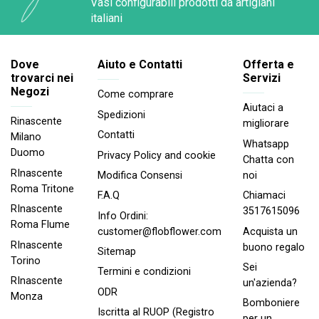
Vasi configurabili prodotti da artigiani
italiani
Dove
Aiuto e Contatti
Offerta e
trovarci nei
Servizi
Negozi
Come comprare
Aiutaci a
Spedizioni
Rinascente
migliorare
Contatti
Milano
Whatsapp
Duomo
Privacy Policy and cookie
Chatta con
RInascente
noi
Modifica Consensi
Roma Tritone
Chiamaci
F.A.Q
RInascente
3517615096
Info Ordini:
Roma FIume
Acquista un
customer@flobflower.com
RInascente
buono regalo
Sitemap
Torino
Sei
Termini e condizioni
RInascente
un'azienda?
ODR
Monza
Bomboniere
Iscritta al RUOP (Registro
per un