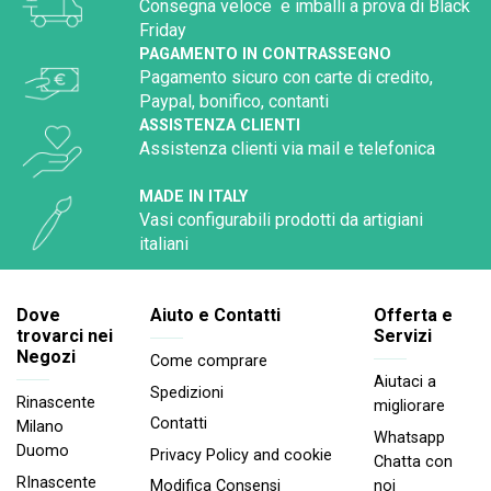
Consegna veloce e imballi a prova di Black
Friday
PAGAMENTO IN CONTRASSEGNO
Pagamento sicuro con carte di credito,
Paypal, bonifico, contanti
ASSISTENZA CLIENTI
Assistenza clienti via mail e telefonica
MADE IN ITALY
Vasi configurabili prodotti da artigiani
italiani
Dove
Aiuto e Contatti
Offerta e
trovarci nei
Servizi
Negozi
Come comprare
Aiutaci a
Spedizioni
Rinascente
migliorare
Contatti
Milano
Whatsapp
Duomo
Privacy Policy and cookie
Chatta con
RInascente
noi
Modifica Consensi