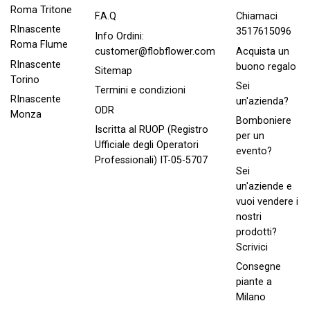
Roma Tritone
Chiamaci
F.A.Q
RInascente
3517615096
Info Ordini:
Roma FIume
Acquista un
customer@flobflower.com
RInascente
buono regalo
Sitemap
Torino
Sei
Termini e condizioni
RInascente
un'azienda?
ODR
Monza
Bomboniere
Iscritta al RUOP (Registro
per un
Ufficiale degli Operatori
evento?
Professionali) IT-05-5707
Sei
un'aziende e
vuoi vendere i
nostri
prodotti?
Scrivici
Consegne
piante a
Milano