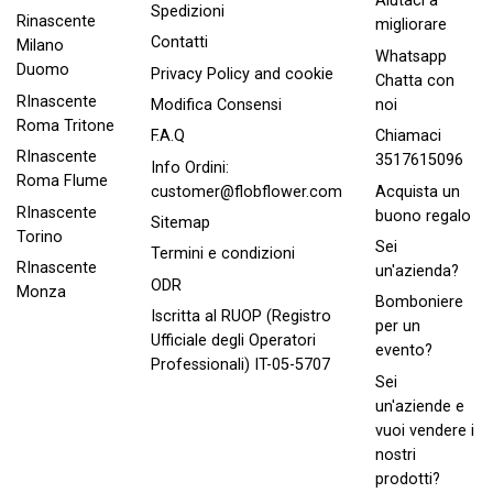
Aiutaci a
Spedizioni
Rinascente
migliorare
Contatti
Milano
Whatsapp
Duomo
Privacy Policy and cookie
Chatta con
RInascente
noi
Modifica Consensi
Roma Tritone
Chiamaci
F.A.Q
RInascente
3517615096
Info Ordini:
Roma FIume
Acquista un
customer@flobflower.com
RInascente
buono regalo
Sitemap
Torino
Sei
Termini e condizioni
RInascente
un'azienda?
ODR
Monza
Bomboniere
Iscritta al RUOP (Registro
per un
Ufficiale degli Operatori
evento?
Professionali) IT-05-5707
Sei
un'aziende e
vuoi vendere i
nostri
prodotti?