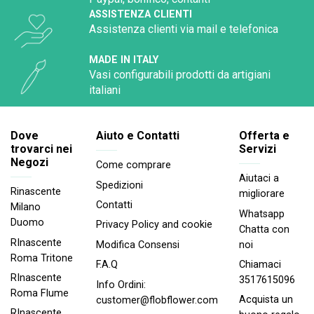
ASSISTENZA CLIENTI
Assistenza clienti via mail e telefonica
MADE IN ITALY
Vasi configurabili prodotti da artigiani
italiani
Dove
Aiuto e Contatti
Offerta e
trovarci nei
Servizi
Negozi
Come comprare
Aiutaci a
Spedizioni
Rinascente
migliorare
Contatti
Milano
Whatsapp
Duomo
Privacy Policy and cookie
Chatta con
RInascente
noi
Modifica Consensi
Roma Tritone
Chiamaci
F.A.Q
RInascente
3517615096
Info Ordini:
Roma FIume
Acquista un
customer@flobflower.com
RInascente