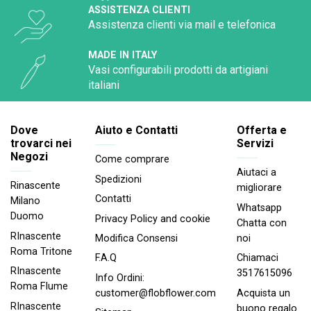
ASSISTENZA CLIENTI
Assistenza clienti via mail e telefonica
MADE IN ITALY
Vasi configurabili prodotti da artigiani
italiani
Dove
Aiuto e Contatti
Offerta e
trovarci nei
Servizi
Negozi
Come comprare
Aiutaci a
Spedizioni
Rinascente
migliorare
Contatti
Milano
Whatsapp
Duomo
Privacy Policy and cookie
Chatta con
RInascente
noi
Modifica Consensi
Roma Tritone
Chiamaci
F.A.Q
RInascente
3517615096
Info Ordini:
Roma FIume
Acquista un
customer@flobflower.com
RInascente
buono regalo