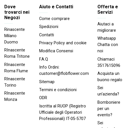
Dove
Aiuto e Contatti
Offerta e
trovarci nei
Servizi
Negozi
Come comprare
Aiutaci a
Spedizioni
Rinascente
migliorare
Contatti
Milano
Whatsapp
Duomo
Privacy Policy and cookie
Chatta con
RInascente
noi
Modifica Consensi
Roma Tritone
Chiamaci
F.A.Q
RInascente
3517615096
Info Ordini:
Roma FIume
Acquista un
customer@flobflower.com
RInascente
buono regalo
Sitemap
Torino
Sei
Termini e condizioni
RInascente
un'azienda?
ODR
Monza
Bomboniere
Iscritta al RUOP (Registro
per un
Ufficiale degli Operatori
evento?
Professionali) IT-05-5707
Sei