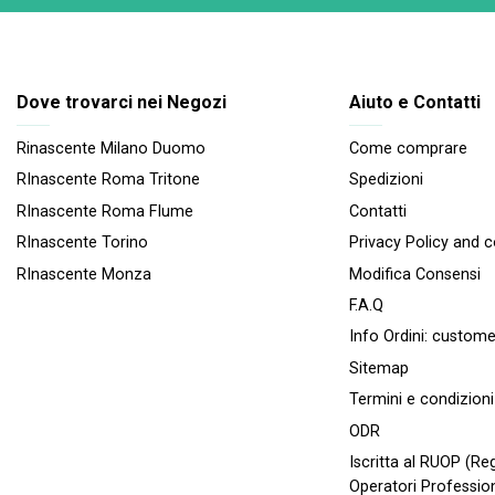
Dove trovarci nei Negozi
Aiuto e Contatti
Rinascente Milano Duomo
Come comprare
RInascente Roma Tritone
Spedizioni
RInascente Roma FIume
Contatti
RInascente Torino
Privacy Policy and 
RInascente Monza
Modifica Consensi
F.A.Q
Info Ordini:
custome
Sitemap
Termini e condizioni
ODR
Iscritta al RUOP (Reg
Operatori Profession