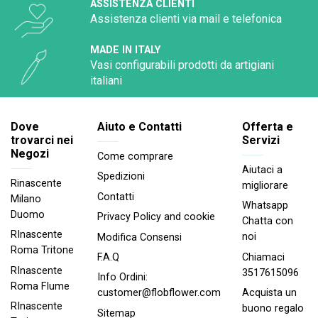
ASSISTENZA CLIENTI
Assistenza clienti via mail e telefonica
MADE IN ITALY
Vasi configurabili prodotti da artigiani
italiani
Dove
Aiuto e Contatti
Offerta e
trovarci nei
Servizi
Negozi
Come comprare
Aiutaci a
Spedizioni
Rinascente
migliorare
Contatti
Milano
Whatsapp
Duomo
Privacy Policy and cookie
Chatta con
RInascente
noi
Modifica Consensi
Roma Tritone
Chiamaci
F.A.Q
RInascente
3517615096
Info Ordini:
Roma FIume
Acquista un
customer@flobflower.com
RInascente
buono regalo
Sitemap