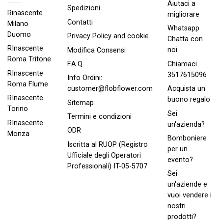
Aiutaci a
Spedizioni
Rinascente
migliorare
Contatti
Milano
Whatsapp
Duomo
Privacy Policy and cookie
Chatta con
RInascente
noi
Modifica Consensi
Roma Tritone
Chiamaci
F.A.Q
RInascente
3517615096
Info Ordini:
Roma FIume
Acquista un
customer@flobflower.com
RInascente
buono regalo
Sitemap
Torino
Sei
Termini e condizioni
RInascente
un'azienda?
ODR
Monza
Bomboniere
Iscritta al RUOP (Registro
per un
Ufficiale degli Operatori
evento?
Professionali) IT-05-5707
Sei
un'aziende e
vuoi vendere i
nostri
prodotti?