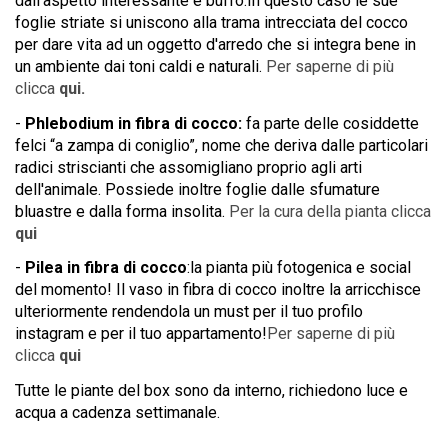
dall'aspetto interessante e buffo.In questo caso le sue
foglie striate si uniscono alla trama intrecciata del cocco
per dare vita ad un oggetto d'arredo che si integra bene in
un ambiente dai toni caldi e naturali.
Per saperne di più
clicca
qui
.
-
Phlebodium in fibra di cocco
:
fa parte delle cosiddette
felci “a zampa di coniglio”, nome che deriva dalle particolari
radici striscianti che assomigliano proprio agli arti
dell'animale. Possiede inoltre foglie dalle sfumature
bluastre e dalla forma insolita.
Per la cura della pianta clicca
qui
-
Pilea in fibra di cocco
:
la pianta più fotogenica e social
del momento!
Il vaso in fibra di cocco inoltre la arricchisce
ulteriormente rendendola un
must per il tuo profilo
instagram e per il tuo appartamento!
Per saperne di più
clicca
qui
Tutte le piante del box sono da interno, richiedono luce e
acqua a cadenza settimanale.