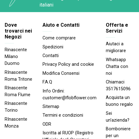
italiani
Dove
Aiuto e Contatti
Offerta e
trovarci nei
Servizi
Negozi
Come comprare
Aiutaci a
Spedizioni
Rinascente
migliorare
Contatti
Milano
Whatsapp
Duomo
Privacy Policy and cookie
Chatta con
RInascente
noi
Modifica Consensi
Roma Tritone
Chiamaci
F.A.Q
RInascente
3517615096
Info Ordini:
Roma FIume
Acquista un
customer@flobflower.com
RInascente
buono regalo
Sitemap
Torino
Sei
Termini e condizioni
RInascente
un'azienda?
ODR
Monza
Bomboniere
Iscritta al RUOP (Registro
per un