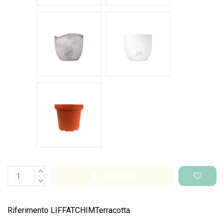
Cemento Onda
Bianco Perlato
Vaso di produzione
Aggiungi
Riferimento
LIFFATCHIMTerracotta