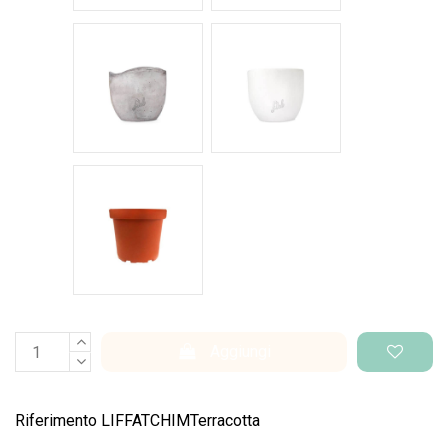
Cemento Onda
Bianco Perlato
Vaso di produzione
Aggiungi
Riferimento
LIFFATCHIMTerracotta