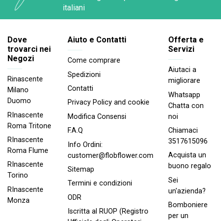
italiani
Dove
Aiuto e Contatti
Offerta e
trovarci nei
Servizi
Negozi
Come comprare
Aiutaci a
Spedizioni
Rinascente
migliorare
Contatti
Milano
Whatsapp
Duomo
Privacy Policy and cookie
Chatta con
RInascente
noi
Modifica Consensi
Roma Tritone
Chiamaci
F.A.Q
RInascente
3517615096
Info Ordini:
Roma FIume
Acquista un
customer@flobflower.com
RInascente
buono regalo
Sitemap
Torino
Sei
Termini e condizioni
RInascente
un'azienda?
ODR
Monza
Bomboniere
Iscritta al RUOP (Registro
per un