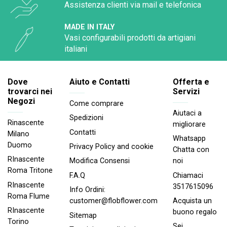
Assistenza clienti via mail e telefonica
MADE IN ITALY
Vasi configurabili prodotti da artigiani
italiani
Dove
Aiuto e Contatti
Offerta e
trovarci nei
Servizi
Negozi
Come comprare
Aiutaci a
Spedizioni
Rinascente
migliorare
Contatti
Milano
Whatsapp
Duomo
Privacy Policy and cookie
Chatta con
RInascente
noi
Modifica Consensi
Roma Tritone
Chiamaci
F.A.Q
RInascente
3517615096
Info Ordini:
Roma FIume
Acquista un
customer@flobflower.com
RInascente
buono regalo
Sitemap
Torino
Sei