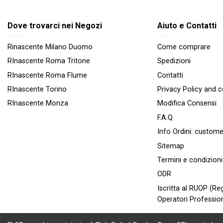
Dove trovarci nei Negozi
Aiuto e Contatti
Rinascente Milano Duomo
Come comprare
RInascente Roma Tritone
Spedizioni
RInascente Roma FIume
Contatti
RInascente Torino
Privacy Policy and 
RInascente Monza
Modifica Consensi
F.A.Q
Info Ordini:
custome
Sitemap
Termini e condizioni
ODR
Iscritta al RUOP (Reg
Operatori Profession