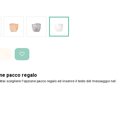
nco Onda
Terracotta onda
Cemento Onda
Bianco Perlato
i
one pacco regalo
trai scegliere l'opzione pacco regalo ed inserire il testo del messaggio nel