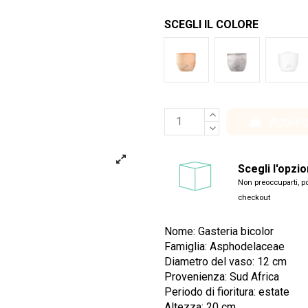
SCEGLI IL COLORE
Terracotta
Cemento
Bia
Aggiung
Scegli l'opzi
Non preoccuparti, po
checkout
Nome: Gasteria bicolor
Famiglia:
Asphodelaceae
Diametro del vaso: 12 cm
Provenienza: Sud Africa
Periodo di fioritura: estate
Altezza: 20 cm