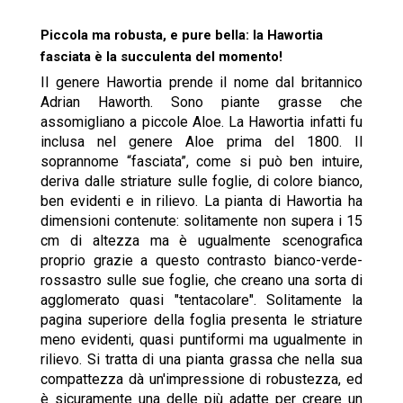
Piccola ma robusta, e pure bella: la Hawortia
fasciata è la succulenta del momento!
Il genere Hawortia prende il nome dal britannico
Adrian Haworth. Sono piante grasse che
assomigliano a piccole Aloe. La Hawortia infatti fu
inclusa nel genere Aloe prima del 1800. Il
soprannome “fasciata”, come si può ben intuire,
deriva dalle striature sulle foglie, di colore bianco,
ben evidenti e in rilievo. La pianta di Hawortia ha
dimensioni contenute: solitamente non supera i 15
cm di altezza ma è ugualmente scenografica
proprio grazie a questo contrasto bianco-verde-
rossastro sulle sue foglie, che creano una sorta di
agglomerato quasi "tentacolare". Solitamente la
pagina superiore della foglia presenta le striature
meno evidenti, quasi puntiformi ma ugualmente in
rilievo. Si tratta di una pianta grassa che nella sua
compattezza dà un'impressione di robustezza, ed
è sicuramente una delle più adatte per creare un