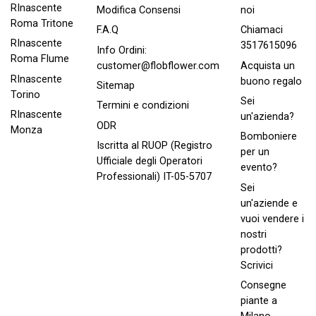
RInascente
noi
Modifica Consensi
Roma Tritone
Chiamaci
F.A.Q
RInascente
3517615096
Info Ordini:
Roma FIume
Acquista un
customer@flobflower.com
RInascente
buono regalo
Sitemap
Torino
Sei
Termini e condizioni
RInascente
un'azienda?
ODR
Monza
Bomboniere
Iscritta al RUOP (Registro
per un
Ufficiale degli Operatori
evento?
Professionali) IT-05-5707
Sei
un'aziende e
vuoi vendere i
nostri
prodotti?
Scrivici
Consegne
piante a