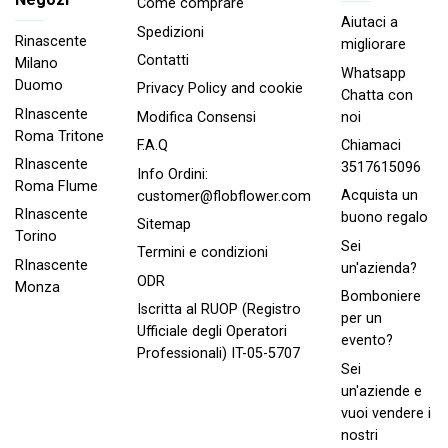
Come comprare
Aiutaci a
Spedizioni
Rinascente
migliorare
Contatti
Milano
Whatsapp
Duomo
Privacy Policy and cookie
Chatta con
RInascente
noi
Modifica Consensi
Roma Tritone
Chiamaci
F.A.Q
RInascente
3517615096
Info Ordini:
Roma FIume
Acquista un
customer@flobflower.com
RInascente
buono regalo
Sitemap
Torino
Sei
Termini e condizioni
RInascente
un'azienda?
ODR
Monza
Bomboniere
Iscritta al RUOP (Registro
per un
Ufficiale degli Operatori
evento?
Professionali) IT-05-5707
Sei
un'aziende e
vuoi vendere i
nostri