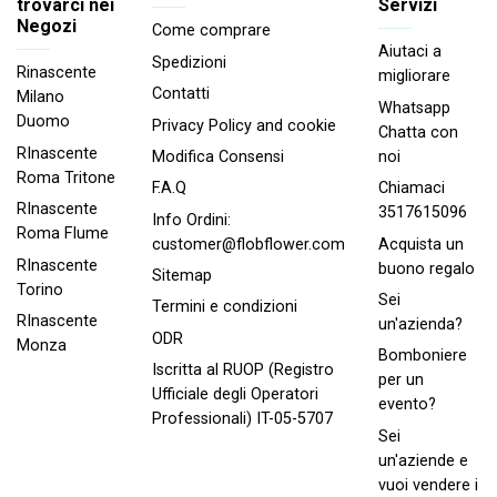
trovarci nei
Servizi
Negozi
Come comprare
Aiutaci a
Spedizioni
Rinascente
migliorare
Contatti
Milano
Whatsapp
Duomo
Privacy Policy and cookie
Chatta con
RInascente
noi
Modifica Consensi
Roma Tritone
Chiamaci
F.A.Q
RInascente
3517615096
Info Ordini:
Roma FIume
Acquista un
customer@flobflower.com
RInascente
buono regalo
Sitemap
Torino
Sei
Termini e condizioni
RInascente
un'azienda?
ODR
Monza
Bomboniere
Iscritta al RUOP (Registro
per un
Ufficiale degli Operatori
evento?
Professionali) IT-05-5707
Sei
un'aziende e
vuoi vendere i