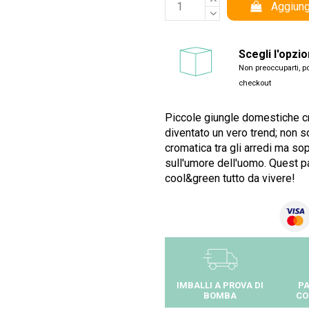
Aggiung
Scegli l'opzi
Non preoccuparti, po
checkout
Piccole giungle domestiche cre
diventato un vero trend; non s
cromatica tra gli arredi ma sop
sull'umore dell'uomo. Quest p
cool&green tutto da vivere!
IMBALLI A PROVA DI
PA
BOMBA
CO