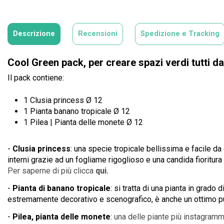
Descrizione
Recensioni
Spedizione e Tracking
Cool Green pack, per creare spazi verdi tutti da
Il pack contiene:
1 Clusia princess
Ø 12
1 Pianta banano tropicale
Ø 12
1 Pilea | Pianta delle monete
Ø 12
-
Clusia princess
: una specie tropicale bellissima e facile da c
interni grazie ad un fogliame rigoglioso e una candida fioritura
Per saperne di più clicca
qui
.
-
Pianta di banano tropicale
: si tratta di una pianta in grado 
estremamente decorativo e scenografico, è anche un ottimo pur
-
Pilea, pianta delle monete
:
una delle piante più instagramma