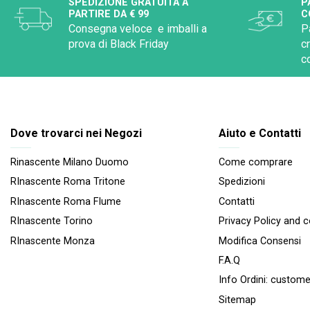
SPEDIZIONE GRATUITA A
P
PARTIRE DA € 99
C
Consegna veloce e imballi a
P
prova di Black Friday
c
c
Dove trovarci nei Negozi
Aiuto e Contatti
Rinascente Milano Duomo
Come comprare
RInascente Roma Tritone
Spedizioni
RInascente Roma FIume
Contatti
RInascente Torino
Privacy Policy and 
RInascente Monza
Modifica Consensi
F.A.Q
Info Ordini:
custome
Sitemap