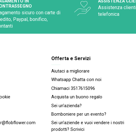
AGAMENTO IN
ASSISTENZA CLIE
ONTRASSEGNO
Assistenza clienti
agamento sicuro con carte di
telefonica
redito, Paypal, bonifico,
ontanti
Offerta e Servizi
Aiutaci a migliorare
Whatsapp Chatta con noi
Chiamaci 3517615096
cookie
Acquista un buono regalo
Sei un'azienda?
Bomboniere per un evento?
r@flobflower.com
Sei un'aziende e vuoi vendere i nostri
prodotti? Scrivici