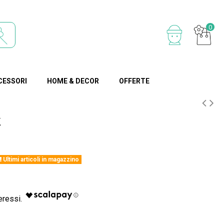
0
CESSORI
HOME & DECOR
OFFERTE
k
Ultimi articoli in magazzino