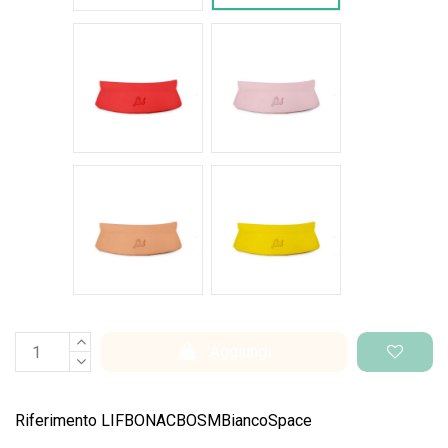
Rosso intenso
Rosa pastello
Salmone
Giallo pantone
Aggiungi
Riferimento
LIFBONACBOSMBiancoSpace