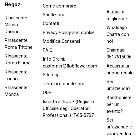
Negozi
Come comprare
Aiutaci a
Spedizioni
Rinascente
migliorare
Contatti
Milano
Whatsapp
Duomo
Privacy Policy and cookie
Chatta con
RInascente
noi
Modifica Consensi
Roma Tritone
Chiamaci
F.A.Q
RInascente
3517615096
Info Ordini:
Roma FIume
Acquista un
customer@flobflower.com
RInascente
buono regalo
Sitemap
Torino
Sei
Termini e condizioni
RInascente
un'azienda?
ODR
Monza
Bomboniere
Iscritta al RUOP (Registro
per un
Ufficiale degli Operatori
evento?
Professionali) IT-05-5707
Sei
un'aziende e
vuoi vendere i