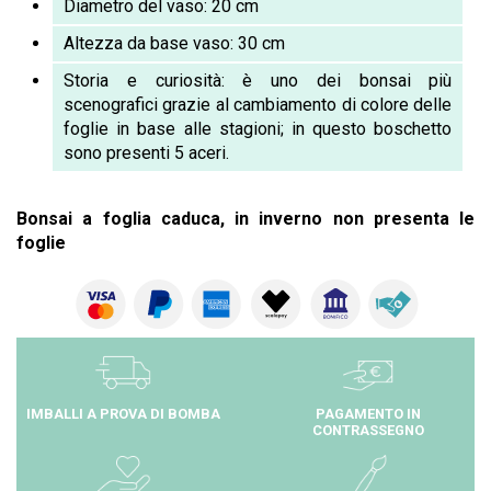
Diametro del vaso: 20 cm
Altezza da base vaso: 30 cm
Storia e curiosità: è uno dei bonsai più
sceno
grafici
grazie al cambiamento di colore
delle
fo
glie in base alle sta
gioni; in questo boschetto
sono presenti 5 aceri.
Bonsai a foglia caduca, in inverno non presenta le
foglie
IMBALLI A PROVA DI BOMBA
PAGAMENTO IN
CONTRASSEGNO